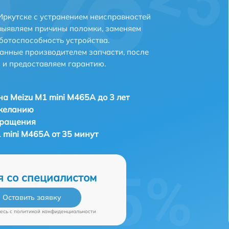
Иркутске с устранением неисправностей
выявляем причины поломки, заменяем
ботоспособность устройства.
анные производителем запчасти, после
 и предоставляем гарантию.
а Meizu M1 mini M465A до 3 лет
 желанию
бращения
 mini M465A от 35 минут
я со специалистом
Оставить заявку
есь c
политикой конфиденциальности