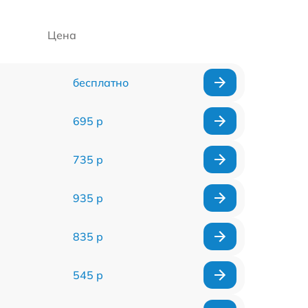
Цена
бесплатно
695 р
735 р
935 р
835 р
545 р