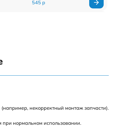
545 р
635 р
635 р
645 р
е
835 р
635 р
545 р
 (например, некорректный монтаж запчасти).
695 р
м при нормальном использовании.