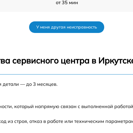
от 35 мин
от 35 мин
У меня другая неисправность
M1
от 35 мин
от 45 мин
ва сервисного центра в Иркутск
от 60 мин
и детали — до 3 месяцев.
от 35 мин
от 30 мин
ности, который напрямую связан с выполненной работой
от 50 мин
 из строя, отказ в работе или техническим параметра