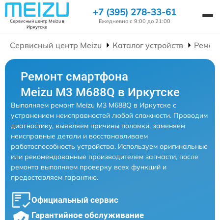
+7 (395) 278-33-61
Ежедневно с 9:00 до 21:00
Сервисный центр Meizu
в
Иркутске
Сервисный центр Meizu
Каталог устройств
Ремон
Ремонт смартфона
Meizu M3 M688Q в Иркутске
Выполняем ремонт Meizu M3 M688Q в Иркутске с
устранением неисправностей любой сложности. Проводим
диагностику, выявляем причины поломки, заменяем
неисправные детали и восстанавливаем
работоспособность устройства. Используем оригинальные
или рекомендованные производителем запчасти, после
ремонта выполняем проверку всех функций и
предоставляем гарантию.
Официальный сервис
Гарантийное обслуживание