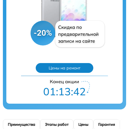
Скидка по
-20%
предварительной
записи на сайте
Цены на ремонт
Конец акции
01:13:41
Преимущества
Этапы работ
Цены
Гарантия
М