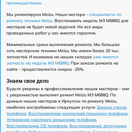
преимуществами
.
Мы ремонтируем Meizu. Наши мастера -
специалисты по
ремонту техники Meizu
. Восстановить модель M3 M688Q для
мастеров не будет новой задачей. На все виды
проведенных работ у нас имеется гарантия.
Минимальные сроки выполнения ремонта. Мы большая
сеть мастерских техники Meizu. Мы имеем более 20 тыс.
запчастей. И возможно на наших складах
уже имеется
запчасть на модель M3 M688Q
. При заказе ремонта на
сайте - предоставляется скидка -25%.
Знаем свое дело
Будьте уверены в профессионализме наших мастеров - они
с уверенностью выполнят ремонт Meizu M3 M688Q. По
данным наших мастеров в Иркутске по ремонту Meizu,
наиболее востребованы следующие услуги:
Замена стекла
телефона
,
Восстановление контактной площадки телефона
,
Устранение короткого замыкания телефона
,
Восстановление OS телефона
,
Восстановление загрузчика
телефона
,
Реболинг микросхем телефона
,
Сохранение