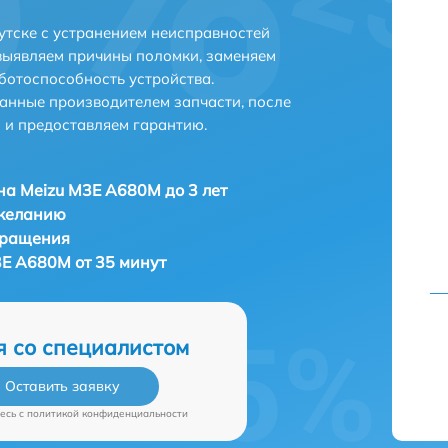
тске с устранением неисправностей
выявляем причины поломки, заменяем
ботоспособность устройства.
анные производителем запчасти, после
 и предоставляем гарантию.
а Meizu M3E A680M до 3 лет
 желанию
бращения
E A680M от 35 минут
я со специалистом
Оставить заявку
есь c
политикой конфиденциальности