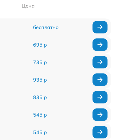
Цена
бесплатно
695 р
735 р
935 р
835 р
545 р
545 р