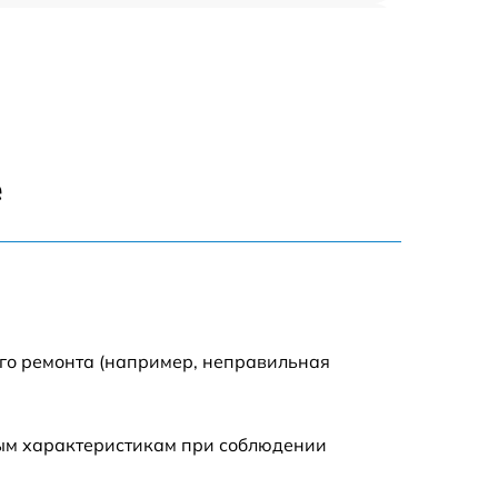
635 р
635 р
645 р
е
835 р
635 р
545 р
ого ремонта (например, неправильная
695 р
ным характеристикам при соблюдении
695 р