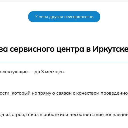
от 35 мин
У меня другая неисправность
от 35 мин
от 45 мин
а сервисного центра в Иркутск
M
от 60 мин
E
мплектующие — до 3 месяцев.
от 35 мин
от 30 мин
ости, который напрямую связан с качеством проведенн
0M
от 50 мин
из строя, отказ в работе или несоответствие заявлен
от 45 мин