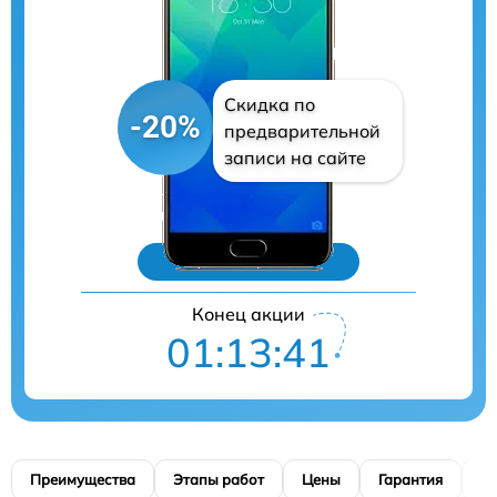
Скидка по
-20%
предварительной
записи на сайте
Цены на ремонт
Конец акции
01:13:40
Преимущества
Этапы работ
Цены
Гарантия
М