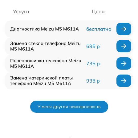
Услуга
Цена
Диагностика Meizu M5 M611A
бесплатно
Замена стекла телефона Meizu
695 р
M5 M611A
Перепрошивка телефона Meizu
735 р
M5 M611A
Замена материнской платы
935 р
телефона Meizu M5 M611A
У меня другая неисправность