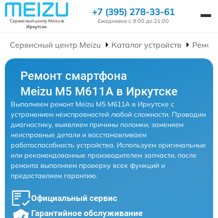
+7 (395) 278-33-61
Ежедневно с 9:00 до 21:00
Сервисный центр Meizu
в
Иркутске
Сервисный центр Meizu
Каталог устройств
Ремон
Ремонт смартфона
Meizu M5 M611A в Иркутске
Выполняем ремонт Meizu M5 M611A в Иркутске с
устранением неисправностей любой сложности. Проводим
диагностику, выявляем причины поломки, заменяем
неисправные детали и восстанавливаем
работоспособность устройства. Используем оригинальные
или рекомендованные производителем запчасти, после
ремонта выполняем проверку всех функций и
предоставляем гарантию.
Официальный сервис
Гарантийное обслуживание