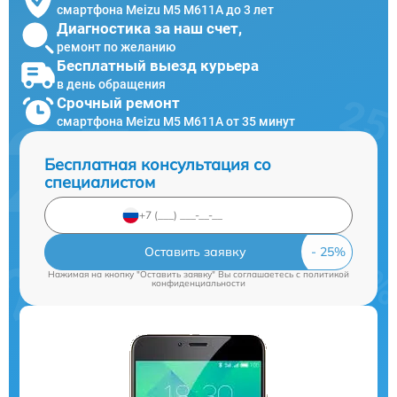
смартфона Meizu M5 M611A до 3 лет
Диагностика за наш счет,
ремонт по желанию
Бесплатный выезд курьера
в день обращения
Срочный ремонт
смартфона Meizu M5 M611A от 35 минут
Бесплатная консультация со
специалистом
Оставить заявку
Нажимая на кнопку "Оставить заявку" Вы соглашаетесь c
политикой
конфиденциальности