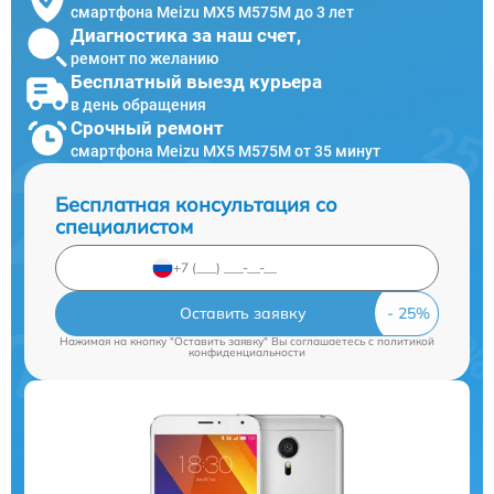
смартфона Meizu MX5 M575M до 3 лет
Диагностика за наш счет,
ремонт по желанию
Бесплатный выезд курьера
в день обращения
Срочный ремонт
смартфона Meizu MX5 M575M от 35 минут
Бесплатная консультация со
специалистом
Оставить заявку
Нажимая на кнопку "Оставить заявку" Вы соглашаетесь c
политикой
конфиденциальности