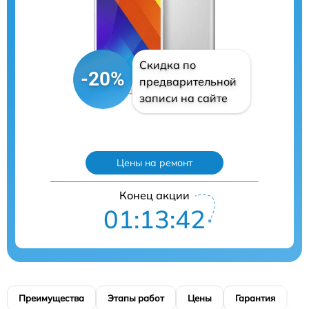
Скидка по
-20%
предварительной
записи на сайте
Цены на ремонт
Конец акции
01:13:41
Преимущества
Этапы работ
Цены
Гарантия
М