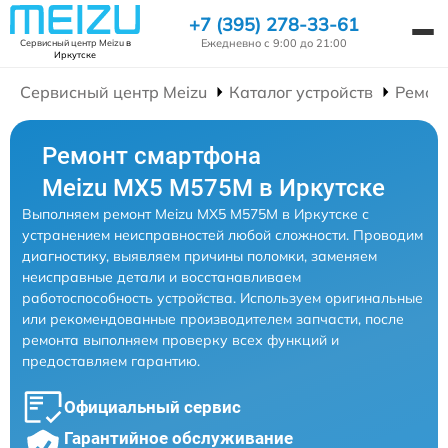
+7 (395) 278-33-61
Ежедневно с 9:00 до 21:00
Сервисный центр Meizu
в
Иркутске
Сервисный центр Meizu
Каталог устройств
Ремон
Ремонт смартфона
Meizu MX5 M575M в Иркутске
Выполняем ремонт Meizu MX5 M575M в Иркутске с
устранением неисправностей любой сложности. Проводим
диагностику, выявляем причины поломки, заменяем
неисправные детали и восстанавливаем
работоспособность устройства. Используем оригинальные
или рекомендованные производителем запчасти, после
ремонта выполняем проверку всех функций и
предоставляем гарантию.
Официальный сервис
Гарантийное обслуживание