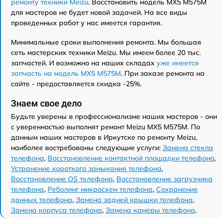
ремонту техники Meizu
. Восстановить модель MX5 M575M
для мастеров не будет новой задачей. На все виды
проведенных работ у нас имеется гарантия.
Минимальные сроки выполнения ремонта. Мы большая
сеть мастерских техники Meizu. Мы имеем более 20 тыс.
запчастей. И возможно на наших складах
уже имеется
запчасть на модель MX5 M575M
. При заказе ремонта на
сайте - предоставляется скидка -25%.
Знаем свое дело
Будьте уверены в профессионализме наших мастеров - они
с уверенностью выполнят ремонт Meizu MX5 M575M. По
данным наших мастеров в Иркутске по ремонту Meizu,
наиболее востребованы следующие услуги:
Замена стекла
телефона
,
Восстановление контактной площадки телефона
,
Устранение короткого замыкания телефона
,
Восстановление OS телефона
,
Восстановление загрузчика
телефона
,
Реболинг микросхем телефона
,
Сохранение
данных телефона
,
Замена задней крышки телефона
,
Замена корпуса телефона
,
Замена камеры телефона
.