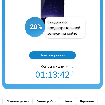
Скидка по
-20%
предварительной
записи на сайте
Цены на ремонт
Конец акции
01:13:41
Преимущества
Этапы работ
Цены
Гарантия
М