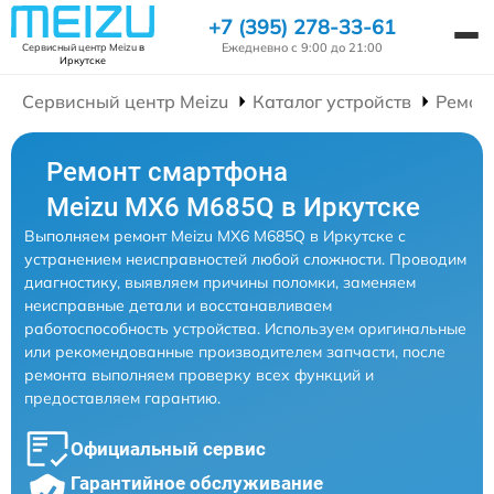
+7 (395) 278-33-61
Ежедневно с 9:00 до 21:00
Сервисный центр Meizu
в
Иркутске
Сервисный центр Meizu
Каталог устройств
Ремон
Ремонт смартфона
Meizu MX6 M685Q в Иркутске
Выполняем ремонт Meizu MX6 M685Q в Иркутске с
устранением неисправностей любой сложности. Проводим
диагностику, выявляем причины поломки, заменяем
неисправные детали и восстанавливаем
работоспособность устройства. Используем оригинальные
или рекомендованные производителем запчасти, после
ремонта выполняем проверку всех функций и
предоставляем гарантию.
Официальный сервис
Гарантийное обслуживание