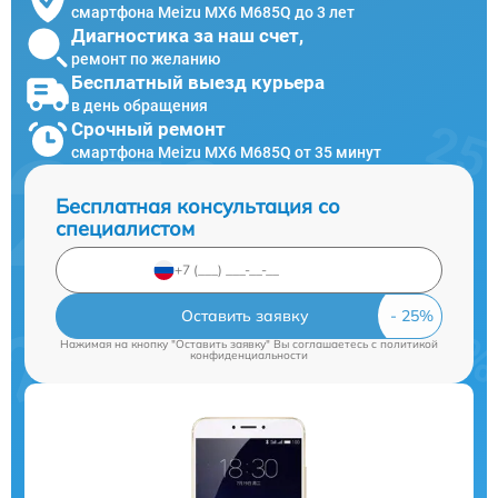
смартфона Meizu MX6 M685Q до 3 лет
Диагностика за наш счет,
ремонт по желанию
Бесплатный выезд курьера
в день обращения
Срочный ремонт
смартфона Meizu MX6 M685Q от 35 минут
Бесплатная консультация со
специалистом
Оставить заявку
Нажимая на кнопку "Оставить заявку" Вы соглашаетесь c
политикой
конфиденциальности